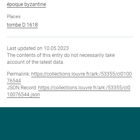
époque byzantine
Places
tombe D 1618
Last updated on 10.05.2023
The contents of this entry do not necessarily take
account of the latest data.
Permalink:
https://collections.louvre.fr/ark:/53355/cl0100
76544
JSON Record:
https://collections.louvre.fr/ark:/53355/cl0
10076544.json