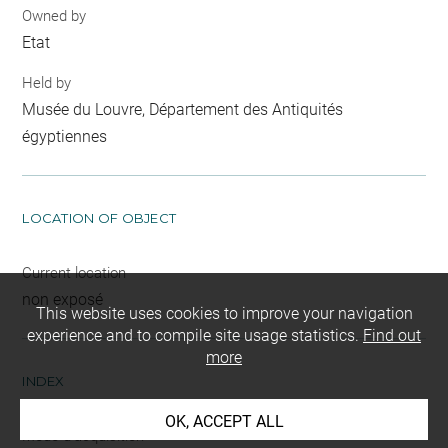
Owned by
Etat
Held by
Musée du Louvre, Département des Antiquités
égyptiennes
LOCATION OF OBJECT
Current location
non exposé
This website uses cookies to improve your navigation
experience and to compile site usage statistics.
Find out
more
INDEX
OK, ACCEPT ALL
Mode d'acquisition