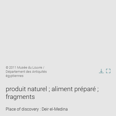
Enlarge
Image
© 2011 Musée du Louvre /
image
caption:
Département des Antiquités
in
Downlo
Enla
égyptiennes
new
image
ima
window
in
produit naturel ; aliment préparé ;
new
fragments
win
Place of discovery : Deir el-Medina