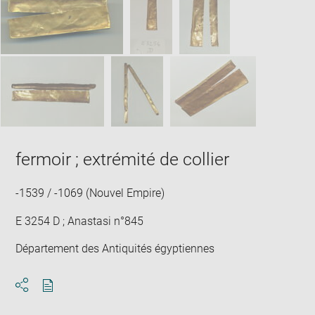
new
win
fermoir ; extrémité de collier
-1539 / -1069 (Nouvel Empire)
E 3254 D ; Anastasi n°845
Département des Antiquités égyptiennes
Download
Share
pdf