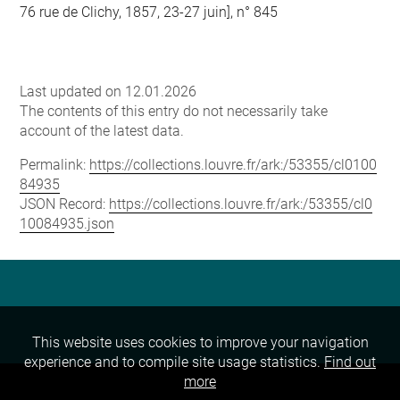
76 rue de Clichy, 1857, 23-27 juin], n° 845
Last updated on 12.01.2026
The contents of this entry do not necessarily take
account of the latest data.
Permalink:
https://collections.louvre.fr/ark:/53355/cl0100
84935
JSON Record:
https://collections.louvre.fr/ark:/53355/cl0
10084935.json
This website uses cookies to improve your navigation
experience and to compile site usage statistics.
Find out
more