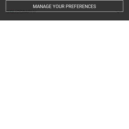
MANAGE YOUR PREFERENCES
BIBLIOGRAPHY
Gaborit, Jean-René (dir.), Musée du Louvre. Nouvelles
acquisitions du département des Sculptures (1992-1995),
Paris, 1996, p. 148
Last updated on 24.10.2023
The contents of this entry do not necessarily take
account of the latest data.
Permalink:
https://collections.louvre.fr/ark:/53355/cl0100
89768
JSON Record:
https://collections.louvre.fr/ark:/53355/cl0
10089768.json