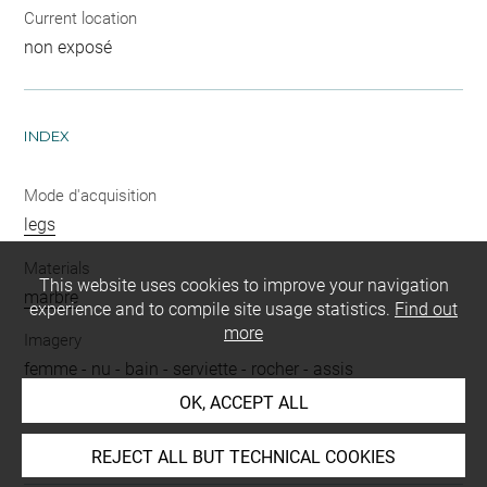
Current location
non exposé
INDEX
Mode d'acquisition
legs
Materials
This website uses cookies to improve your navigation
marbre
experience and to compile site usage statistics.
Find out
more
Imagery
femme
-
nu
-
bain
-
serviette
-
rocher
-
assis
OK, ACCEPT ALL
Type
statuette
REJECT ALL BUT TECHNICAL COOKIES