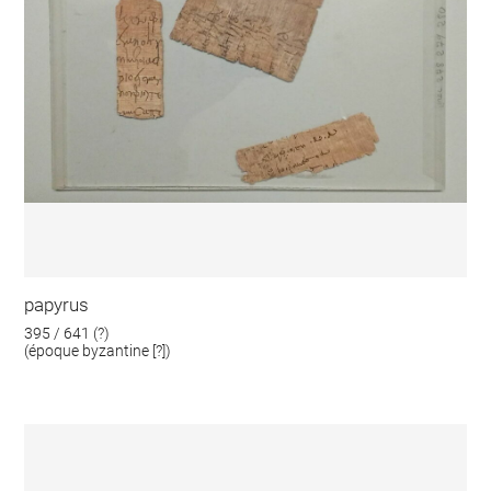
papyrus
395 / 641 (?)
(époque byzantine [?])