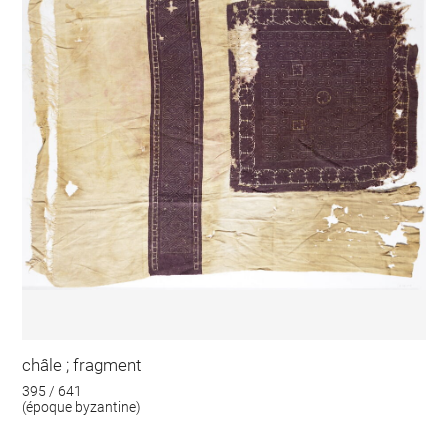
châle ; fragment
395 / 641
(époque byzantine)