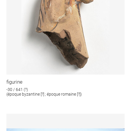
figurine
-30 / 641 (?)
(époque byzantine [?] ; époque romaine [?])