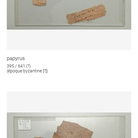
papyrus
395 / 641 (?)
(époque byzantine [?])