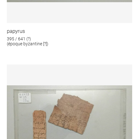
papyrus
395 / 641 (?)
(époque byzantine [?])