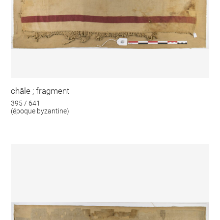
châle ; fragment
395 / 641
(époque byzantine)