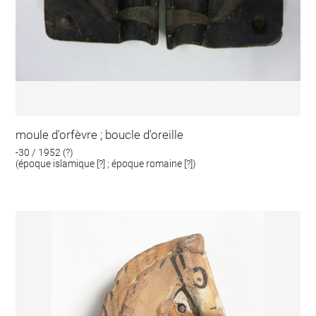
moule d'orfèvre ; boucle d'oreille
-30 / 1952 (?)
(époque islamique [?] ; époque romaine [?])