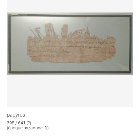
papyrus
395 / 641 (?)
(époque byzantine [?])