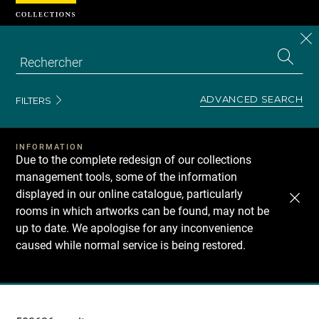
Cookies management panel
CL
Search
the
EN
S
collecti
Z
Se
ADVANCED SEARCH
FILTERS
INFORMATION
Due to the complete redesign of our collections
management tools, some of the information
displayed in our online catalogue, particularly
rooms in which artworks can be found, may not be
up to date. We apologise for any inconvenience
caused while normal service is being restored.
Recherche
dans
les