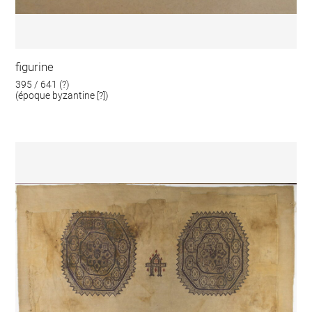
figurine
395 / 641 (?)
(époque byzantine [?])