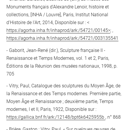
Monuments français d'Alexandre Lenoir, histoire et
collections, [INHA / Louvre], Paris, Institut National
d'Histoire de l'Art, 2014, Disponible sur : <
https://agorha.inha.fr/inhaprod/ark:/54721/00145>
; ,
https://agorha.inha.fr/inhaprod/ark:/54721/003135541
Gaborit, Jean-René (dir.), Sculpture française II -
Renaissance et Temps Modernes, vol. 1 et 2, Paris,
Éditions de la Réunion des musées nationaux, 1998, p.
705
Vitry, Paul, Catalogue des sculptures du Moyen Âge, de
la Renaissance et des Temps modernes. Première partie,
Moyen Âge et Renaissance ; deuxième partie, Temps
modernes, I et II, Paris, 1922, Disponible sur :
https://gallica.bnf.fr/ark:/12148/bpt6k6425955b
, n° 868
Brière, Gaston ; Vitry, Paul, « Sur quelques œuvres de