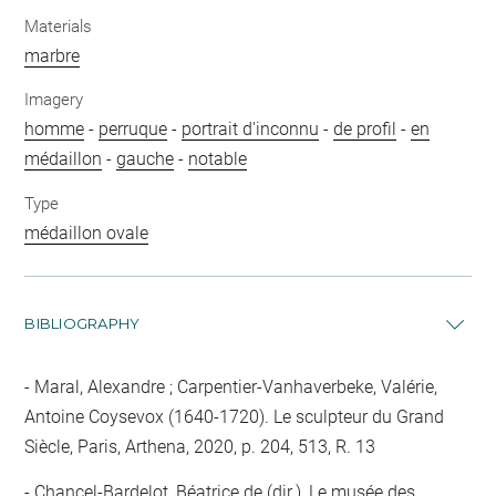
Materials
marbre
Imagery
homme
-
perruque
-
portrait d'inconnu
-
de profil
-
en
médaillon
-
gauche
-
notable
Type
médaillon ovale
BIBLIOGRAPHY
Maral, Alexandre ; Carpentier-Vanhaverbeke, Valérie,
Antoine Coysevox (1640-1720). Le sculpteur du Grand
Siècle, Paris, Arthena, 2020, p. 204, 513, R. 13
Chancel-Bardelot, Béatrice de (dir.), Le musée des