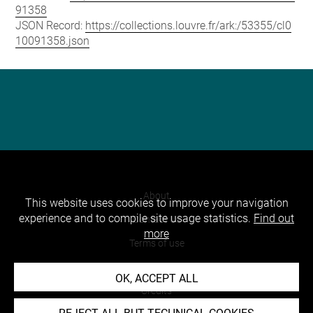
91358
JSON Record:
https://collections.louvre.fr/ark:/53355/cl0
10091358.json
About
This website uses cookies to improve your navigation
experience and to compile site usage statistics.
Find out
Contact Us
more
Terms of use
Cookies
OK, ACCEPT ALL
Credits