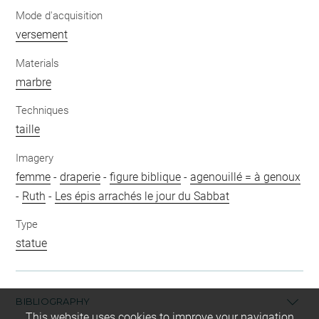
Mode d'acquisition
versement
Materials
marbre
Techniques
taille
Imagery
femme
-
draperie
-
figure biblique
-
agenouillé = à genoux
-
Ruth
-
Les épis arrachés le jour du Sabbat
Type
statue
BIBLIOGRAPHY
This website uses cookies to improve your navigation