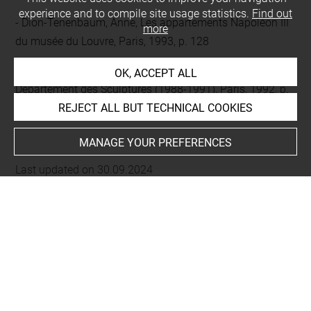
experience and to compile site usage statistics.
Find out
Dion-Tenenbaum, Anne, Les appartements Napoléon III
more
du musée du Louvre, Paris, 1993, p. 128
Musée du Louvre, Nouvelles acquisitions du
OK, ACCEPT ALL
Département des Sculptures (1988-1991), Paris, 1992, p.
138
REJECT ALL BUT TECHNICAL COOKIES
MANAGE YOUR PREFERENCES
Last updated on 30.09.2024
The contents of this entry do not necessarily take
account of the latest data.
Permalink:
https://collections.louvre.fr/ark:/53355/cl0100
95183
JSON Record:
https://collections.louvre.fr/ark:/53355/cl0
10095183.json