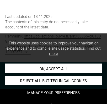
Last updated on 18.11.2025
The contents of this entry do not necessarily take
account of the latest data.
Permalink:
https://collections.louvre.fr/ark:/53355/cl0100
97377
This website uses cookies to improve your navigation
JSON Record:
https://collections.louvre.fr/ark:/53355/cl0
experience and to compile site usage statistics.
Find out
10097377.json
more
OK, ACCEPT ALL
REJECT ALL BUT TECHNICAL COOKIES
MANAGE YOUR PREFERENCES
About