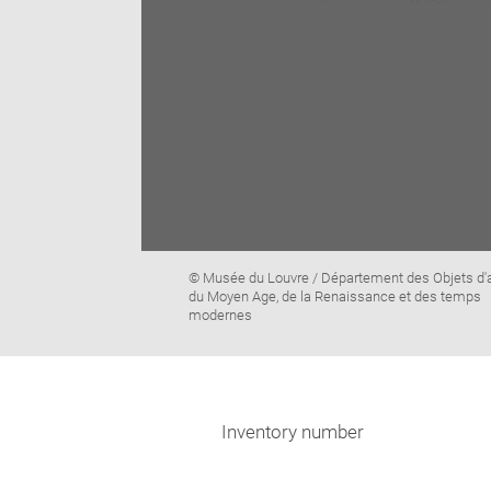
Image
© Musée du Louvre / Département des Objets d'a
caption:
du Moyen Age, de la Renaissance et des temps
modernes
Inventory number