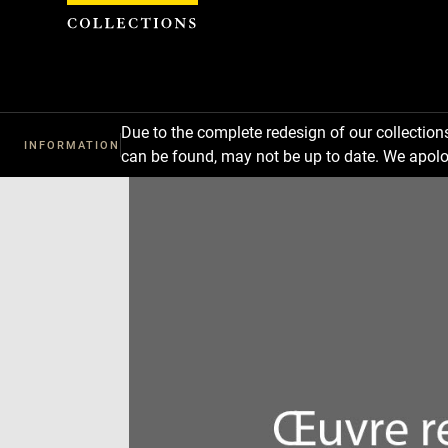
Cookies management panel
Due to the complete redesign of our collectio
INFORMATION
can be found, may not be up to date. We apolo
Download
Next
Previous