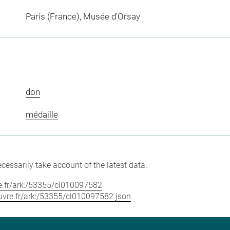
Paris (France), Musée d'Orsay
don
médaille
cessarily take account of the latest data.
vre.fr/ark:/53355/cl010097582
louvre.fr/ark:/53355/cl010097582.json