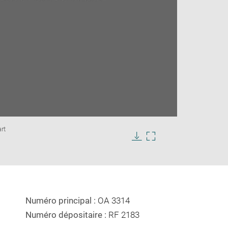
Enlarge
rt
image
in
Download
Enlarge
new
image
image
window
in
new
window
Numéro principal :
OA 3314
Numéro dépositaire :
RF 2183