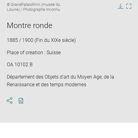
Image
© GrandPalaisRmn (musée du
image
caption:
Louvre) / Photographe Inconnu
in
Downlo
Enla
new
image
ima
window
Montre ronde
in
new
win
1885 / 1900 (Fin du XIXe siècle)
Place of creation : Suisse
OA 10102 B
Département des Objets d'art du Moyen Age, de la
Renaissance et des temps modernes
Download
Share
pdf