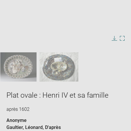
Enlarge
image
in
Image
Downlo
Enla
new
caption:
image
ima
window
SKIP IMAGE CAROUSEL
in
new
win
Plat ovale : Henri IV et sa famille
après 1602
Anonyme
Gaultier, Léonard
, D'après