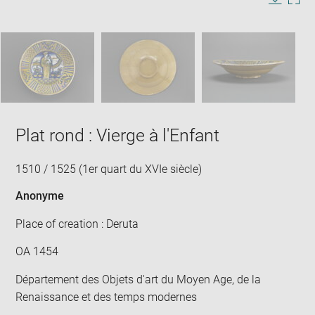
in
Image
Downlo
Enla
new
caption:
image
ima
window
SKIP IMAGE CAROUSEL
in
new
win
Plat rond : Vierge à l'Enfant
1510 / 1525 (1er quart du XVIe siècle)
Anonyme
Place of creation : Deruta
OA 1454
Département des Objets d'art du Moyen Age, de la
Renaissance et des temps modernes