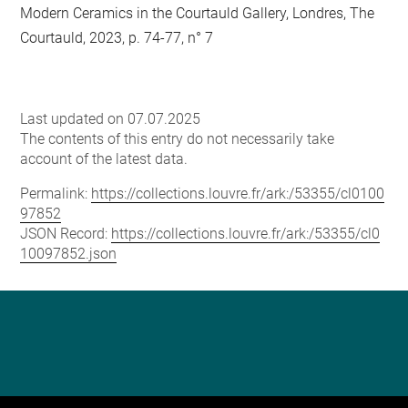
Modern Ceramics in the Courtauld Gallery, Londres, The
Courtauld, 2023, p. 74-77, n° 7
Last updated on 07.07.2025
The contents of this entry do not necessarily take
account of the latest data.
Permalink:
https://collections.louvre.fr/ark:/53355/cl0100
97852
JSON Record:
https://collections.louvre.fr/ark:/53355/cl0
10097852.json