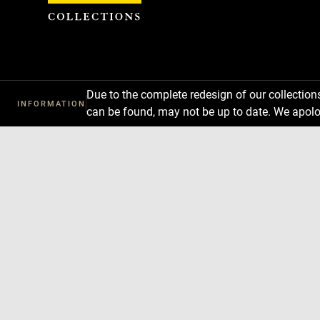
Cookies management panel
Due to the complete redesign of our collectio
INFORMATION
can be found, may not be up to date. We apolo
Download
Next
Previous