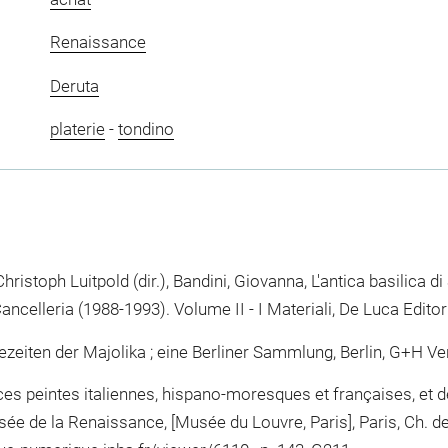
Renaissance
Deruta
platerie
-
tondino
istoph Luitpold (dir.), Bandini, Giovanna, L'antica basilica 
ncelleria (1988-1993). Volume II - I Materiali, De Luca Editori
ezeiten der Majolika ; eine Berliner Sammlung, Berlin, G+H Verl
es peintes italiennes, hispano-moresques et françaises, et de
ée de la Renaissance, [Musée du Louvre, Paris], Paris, Ch. d