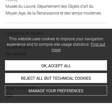
Musée du Louvre, Département des Objets d'art du
Moyen Age, de la Renaissance et des temps modernes
LOCATION OF OBJECT
This website uses cookies to improve your navigation
experience and to compile site usage statistics.
Find out
Current location
more
non exposé
OK, ACCEPT ALL
INDEX
REJECT ALL BUT TECHNICAL COOKIES
Mode d'acquisition
MANAGE YOUR PREFERENCES
legs
Places
Paris