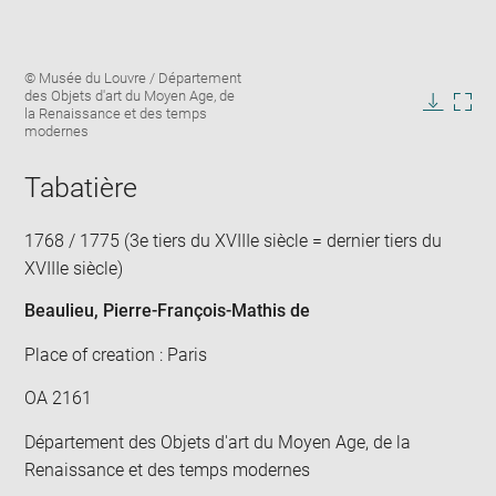
Enlarge
Image
© Musée du Louvre / Département
image
caption:
des Objets d'art du Moyen Age, de
in
la Renaissance et des temps
Downlo
Enla
new
modernes
image
ima
window
in
Tabatière
new
win
1768 / 1775 (3e tiers du XVIIIe siècle = dernier tiers du
XVIIIe siècle)
Beaulieu, Pierre-François-Mathis de
Place of creation : Paris
OA 2161
Département des Objets d'art du Moyen Age, de la
Renaissance et des temps modernes