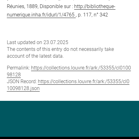
Réunies, 1889, Disponible sur :
http://bibliotheque-
numerique.inha.fr/idurl/1/4765
, p. 117, n° 342
Last updated on 23.07.2025
The contents of this entry do not necessarily take
account of the latest data.
Permalink:
https://collections.louvre.fr/ark:/53355/cl0100
98128
JSON Record:
https://collections.louvre.fr/ark:/53355/cl0
10098128.json