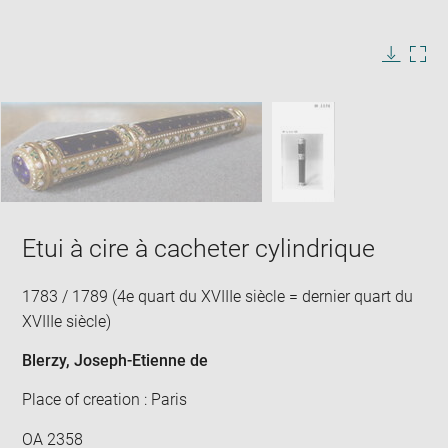
Enlarge
image
in
Image
Downlo
Enla
new
caption:
image
ima
window
SKIP IMAGE CAROUSEL
in
new
win
Etui à cire à cacheter cylindrique
1783 / 1789 (4e quart du XVIIIe siècle = dernier quart du
XVIIIe siècle)
Blerzy, Joseph-Etienne de
Place of creation : Paris
OA 2358