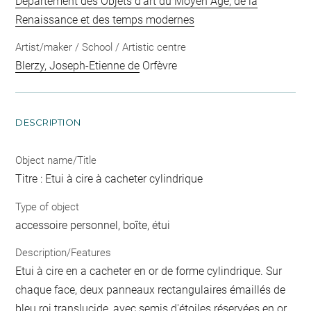
Département des Objets d'art du Moyen Age, de la
Renaissance et des temps modernes
Artist/maker / School / Artistic centre
Blerzy, Joseph-Etienne de
Orfèvre
DESCRIPTION
Object name/Title
Titre : Etui à cire à cacheter cylindrique
Type of object
accessoire personnel, boîte, étui
Description/Features
Etui à cire en a cacheter en or de forme cylindrique. Sur
chaque face, deux panneaux rectangulaires émaillés de
bleu roi translucide, avec semis d'étoiles réservées en or,