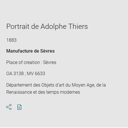
Enlarge
image
in
new
window
Portrait de Adolphe Thiers
1883
Manufacture de Sèvres
Place of creation : Sèvres
OA 3138 ; MV 6633
Département des Objets d'art du Moyen Age, de la
Renaissance et des temps modernes
Download
Share
pdf