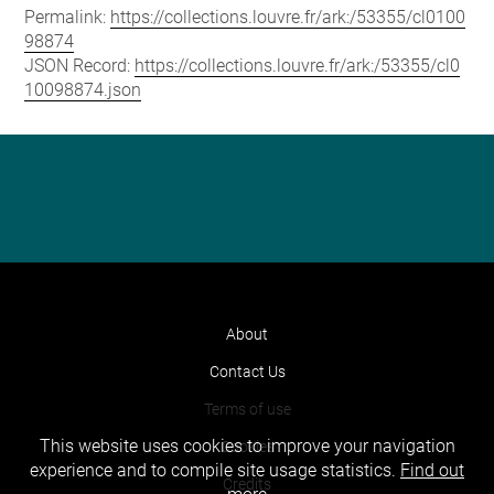
Permalink:
https://collections.louvre.fr/ark:/53355/cl0100
98874
JSON Record:
https://collections.louvre.fr/ark:/53355/cl0
10098874.json
About
Contact Us
Terms of use
This website uses cookies to improve your navigation
Cookies
experience and to compile site usage statistics.
Find out
Credits