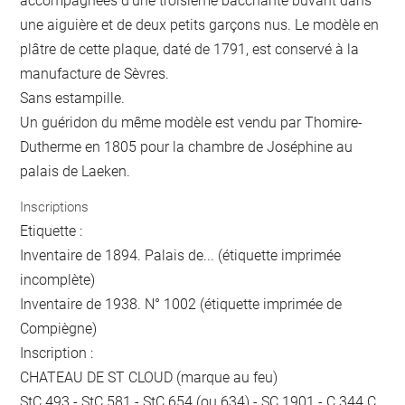
accompagnées d'une troisième bacchante buvant dans
une aiguière et de deux petits garçons nus. Le modèle en
plâtre de cette plaque, daté de 1791, est conservé à la
manufacture de Sèvres.
Sans estampille.
Un guéridon du même modèle est vendu par Thomire-
Dutherme en 1805 pour la chambre de Joséphine au
palais de Laeken.
Inscriptions
Etiquette :
Inventaire de 1894. Palais de... (étiquette imprimée
incomplète)
Inventaire de 1938. N° 1002 (étiquette imprimée de
Compiègne)
Inscription :
CHATEAU DE ST CLOUD (marque au feu)
StC 493 - StC 581 - StC 654 (ou 634) - SC 1901 - C 344 C