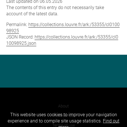
Last updated on 06.05.2026
The contents of this entry do not necessarily take
account of the latest data.
Permalink:
https://collections.louvre.fr/ark:/53355/cl0100
98925
JSON Record:
https://collections.louvre.fr/ark:/53355/cl0
10098925.json
About
This website uses cookies to improve your navigation
Contact Us
experience and to compile site usage statistics.
Find out
Terms of use