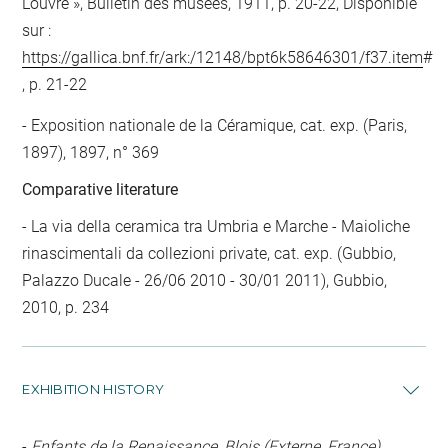
Louvre », Bulletin des musées, 1911, p. 20-22, Disponible
sur :
https://gallica.bnf.fr/ark:/12148/bpt6k58646301/f37.item
#
, p. 21-22
Exposition nationale de la Céramique, cat. exp. (Paris,
1897), 1897, n° 369
Comparative literature
- La via della ceramica tra Umbria e Marche - Maioliche
rinascimentali da collezioni private, cat. exp. (Gubbio,
Palazzo Ducale - 26/06 2010 - 30/01 2011), Gubbio,
2010, p. 234
EXHIBITION HISTORY
-
Enfants de la Renaissance, Blois (Externe, France),