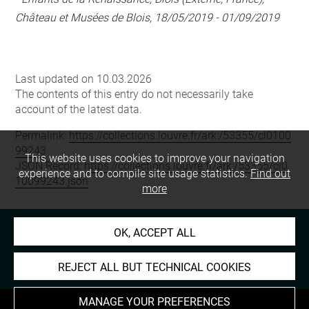
Château et Musées de Blois, 18/05/2019 - 01/09/2019
Last updated on 10.03.2026
The contents of this entry do not necessarily take
account of the latest data.
Permalink:
https://collections.louvre.fr/ark:/53355/cl0100
99243
This website uses cookies to improve your navigation
JSON Record:
https://collections.louvre.fr/ark:/53355/cl0
experience and to compile site usage statistics.
Find out
10099243.json
more
OK, ACCEPT ALL
REJECT ALL BUT TECHNICAL COOKIES
MANAGE YOUR PREFERENCES