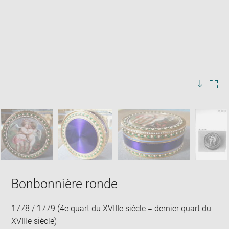
Enlarge
image
in
Image
Downlo
Enla
new
caption:
image
ima
window
SKIP IMAGE CAROUSEL
in
new
win
Bonbonnière ronde
1778 / 1779 (4e quart du XVIIIe siècle = dernier quart du
XVIIIe siècle)