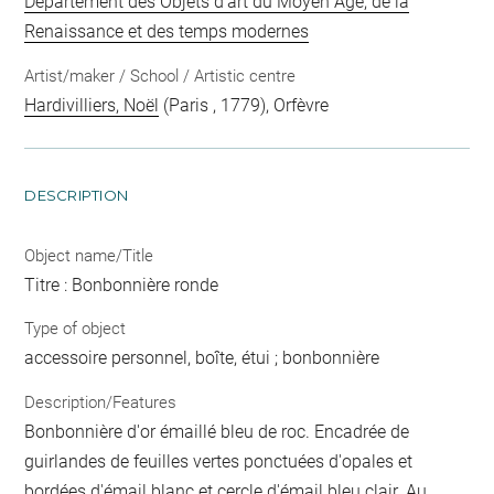
Département des Objets d'art du Moyen Age, de la
Renaissance et des temps modernes
Artist/maker / School / Artistic centre
Hardivilliers, Noël
(Paris , 1779), Orfèvre
DESCRIPTION
Object name/Title
Titre : Bonbonnière ronde
Type of object
accessoire personnel, boîte, étui ; bonbonnière
Description/Features
Bonbonnière d'or émaillé bleu de roc. Encadrée de
guirlandes de feuilles vertes ponctuées d'opales et
bordées d'émail blanc et cercle d'émail bleu clair. Au