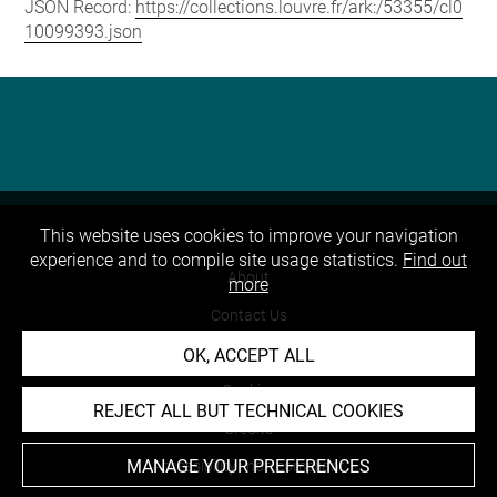
JSON Record:
https://collections.louvre.fr/ark:/53355/cl0
10099393.json
This website uses cookies to improve your navigation
experience and to compile site usage statistics.
Find out
About
more
Contact Us
Terms of use
OK, ACCEPT ALL
Cookies
REJECT ALL BUT TECHNICAL COOKIES
Credits
MANAGE YOUR PREFERENCES
Accessibility : non compliant