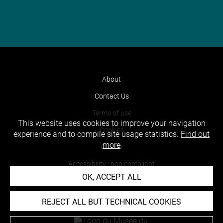
About
Contact Us
Terms of use
This website uses cookies to improve your navigation
Cookies
experience and to compile site usage statistics.
Find out
more
Credits
Accessibility : non compliant
OK, ACCEPT ALL
REJECT ALL BUT TECHNICAL COOKIES