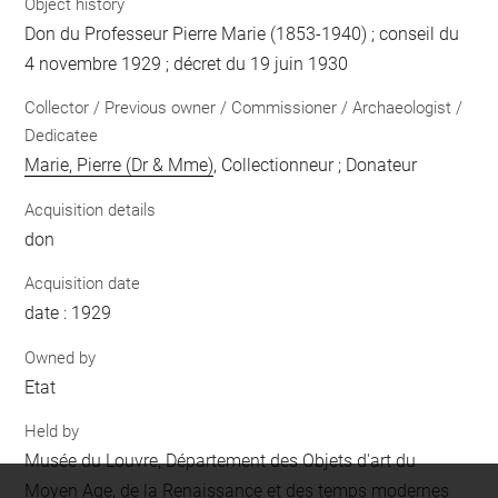
Object history
Don du Professeur Pierre Marie (1853-1940) ; conseil du
4 novembre 1929 ; décret du 19 juin 1930
Collector / Previous owner / Commissioner / Archaeologist /
Dedicatee
Marie, Pierre (Dr & Mme)
, Collectionneur ; Donateur
Acquisition details
don
Acquisition date
date : 1929
Owned by
Etat
Held by
Musée du Louvre, Département des Objets d'art du
Moyen Age, de la Renaissance et des temps modernes