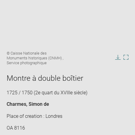
Enlarge
Image
© Caisse Nationale des
image
caption:
Monuments historiques (CNMH) ,
in
Downlo
Enla
Service photographique
new
image
ima
window
in
Montre à double boîtier
new
win
1725 / 1750 (2e quart du XVIIIe siècle)
Charmes, Simon de
Place of creation : Londres
OA 8116