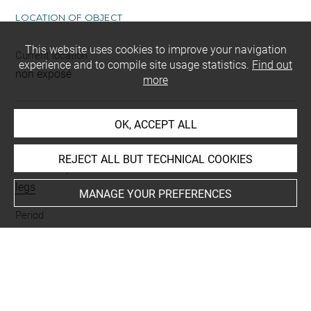
LOCATION OF OBJECT
This website uses cookies to improve your navigation
Current location
experience and to compile site usage statistics.
Find out
non exposé
more
OK, ACCEPT ALL
INDEX
REJECT ALL BUT TECHNICAL COOKIES
Mode d'acquisition
legs
MANAGE YOUR PREFERENCES
Period
Premier Empire (1804-1814)
Places
France
Type