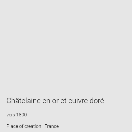
Enlarge
image
in
new
window
Châtelaine en or et cuivre doré
vers 1800
Place of creation : France