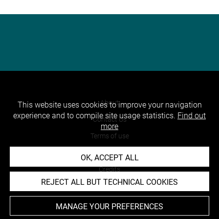
About
This website uses cookies to improve your navigation
experience and to compile site usage statistics.
Find out
Contact Us
more
Terms of use
Cookies
OK, ACCEPT ALL
Credits
REJECT ALL BUT TECHNICAL COOKIES
Accessibility : non compliant
MANAGE YOUR PREFERENCES