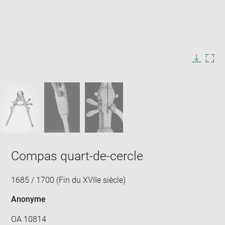
Enlarge
image
in
Image
Downlo
Enla
new
caption:
image
ima
window
SKIP IMAGE CAROUSEL
in
new
win
Compas quart-de-cercle
1685 / 1700 (Fin du XVIIe siècle)
Anonyme
OA 10814