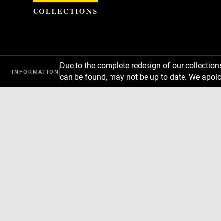
Cookies management panel
Due to the complete redesign of our collectio
INFORMATION
can be found, may not be up to date. We apolo
Download
Next
Previous