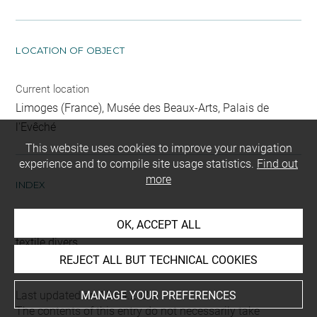
LOCATION OF OBJECT
Current location
Limoges (France), Musée des Beaux-Arts, Palais de
l'Evêché
This website uses cookies to improve your navigation
experience and to compile site usage statistics.
Find out
more
INDEX
Type
OK, ACCEPT ALL
textile divers
REJECT ALL BUT TECHNICAL COOKIES
Last updated on 15.04.2024
MANAGE YOUR PREFERENCES
The contents of this entry do not necessarily take