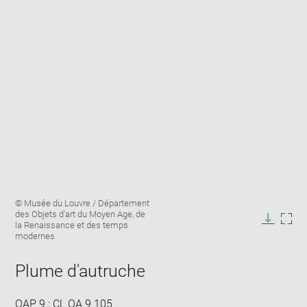
Enlarge
Image
© Musée du Louvre / Département
image
caption:
des Objets d'art du Moyen Age, de
in
la Renaissance et des temps
Downlo
Enla
new
modernes
image
ima
window
in
Plume d'autruche
new
win
OAP 9 ; Cl. OA 9.105