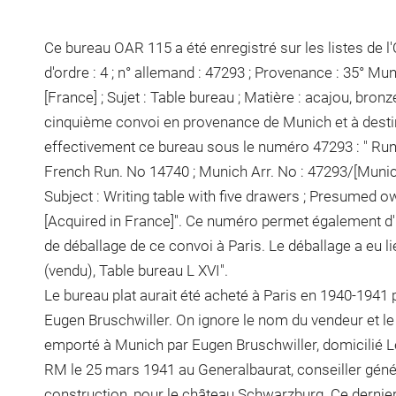
Ce bureau OAR 115 a été enregistré sur les listes de l
d'ordre : 4 ; n° allemand : 47293 ; Provenance : 35° Mun
[France] ; Sujet : Table bureau ; Matière : acajou, bronze
cinquième convoi en provenance de Munich et à destin
effectivement ce bureau sous le numéro 47293 : " Run. 
French Run. No 14740 ; Munich Arr. No : 47293/[Munich, 
Subject : Writing table with five drawers ; Presumed o
[Acquired in France]". Ce numéro permet également d'id
de déballage de ce convoi à Paris. Le déballage a eu lie
(vendu), Table bureau L XVI".
Le bureau plat aurait été acheté à Paris en 1940-1941
Eugen Bruschwiller. On ignore le nom du vendeur et le 
emporté à Munich par Eugen Bruschwiller, domicilié Len
RM le 25 mars 1941 au Generalbaurat, conseiller génér
construction, pour le château Schwarzburg. Ce dernie