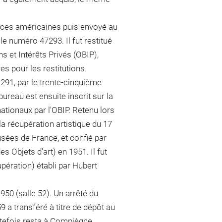
forces américaines puis envoyé au
le numéro 47293. Il fut restitué
s et Intérêts Privés (OBIP),
es pour les restitutions.
 291, par le trente-cinquième
reau est ensuite inscrit sur la
ationaux par l'OBIP. Retenu lors
 récupération artistique du 17
sées de France, et confié par
 Objets d'art) en 1951. Il fut
upération) établi par Hubert
950 (salle 52). Un arrêté du
9 a transféré à titre de dépôt au
outefois resta à Compiègne