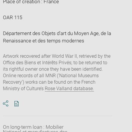
Place of creation : France
OAR 115
Département des Objets d'art du Moyen Age, de la
Renaissance et des temps modernes
Artwork recovered after World War II, retrieved by the
Office des Biens et Intérêts Privés; to be returned to
its rightful owner once they have been identified.
Online records of all MNR (‘National Museums
Recovery’) works can be found on the French
Ministry of Culture’s
Rose Valland database.
Download
Share
pdf
On long-term loan : Mobilier
National et manufactures des