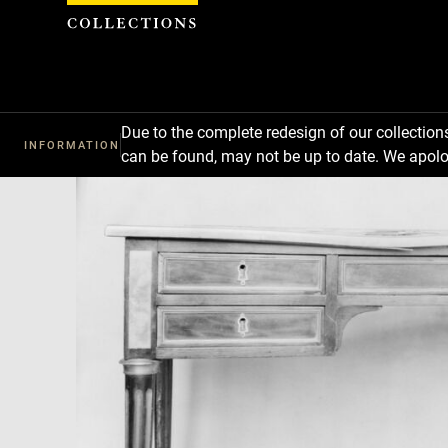
Cookies management panel
Due to the complete redesign of our collectio
INFORMATION
can be found, may not be up to date. We apolo
Download
Next
Previous