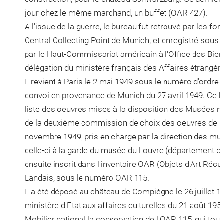
jour chez le même marchand, un buffet (OAR 427).
A l'issue de la guerre, le bureau fut retrouvé par les 
Central Collecting Point de Munich, et enregistré sous 
par le Haut-Commissariat américain à l'Office des Bien
délégation du ministère français des Affaires étrangèr
Il revient à Paris le 2 mai 1949 sous le numéro d'ordre
convoi en provenance de Munich du 27 avril 1949. Ce bu
liste des oeuvres mises à la disposition des Musées n
de la deuxième commission de choix des oeuvres de la
novembre 1949, pris en charge par la direction des mu
celle-ci à la garde du musée du Louvre (département des
ensuite inscrit dans l'inventaire OAR (Objets d'Art Réc
Landais, sous le numéro OAR 115.
Il a été déposé au château de Compiègne le 26 juillet 1
ministère d'Etat aux affaires culturelles du 21 août 195
Mobilier national la conservation de l'OAR 115, qui t