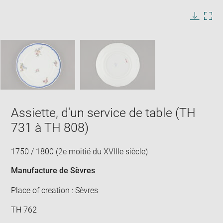
image
in
Image
Downlo
Enla
new
caption:
image
ima
window
SKIP IMAGE CAROUSEL
in
new
win
Assiette, d'un service de table (TH
731 à TH 808)
1750 / 1800 (2e moitié du XVIIIe siècle)
Manufacture de Sèvres
Place of creation : Sèvres
TH 762