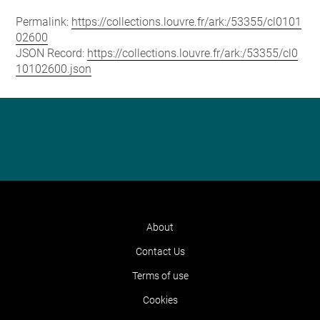
Permalink:
https://collections.louvre.fr/ark:/53355/cl0101
02600
JSON Record:
https://collections.louvre.fr/ark:/53355/cl0
10102600.json
About
Contact Us
Terms of use
Cookies