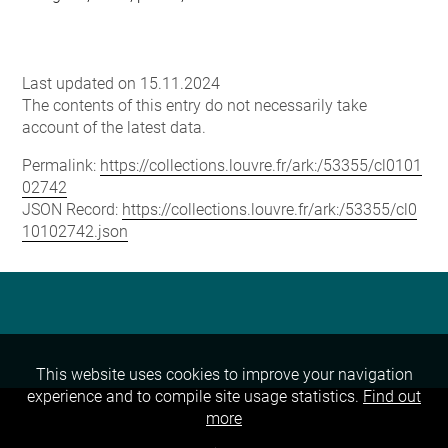
Last updated on 15.11.2024
The contents of this entry do not necessarily take
account of the latest data.
Permalink:
https://collections.louvre.fr/ark:/53355/cl0101
02742
JSON Record:
https://collections.louvre.fr/ark:/53355/cl0
10102742.json
This website uses cookies to improve your navigation
experience and to compile site usage statistics.
Find out
more