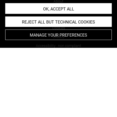
About
OK, ACCEPT ALL
Contact Us
Terms of use
REJECT ALL BUT TECHNICAL COOKIES
Cookies
MANAGE YOUR PREFERENCES
Credits
Accessibility : non compliant