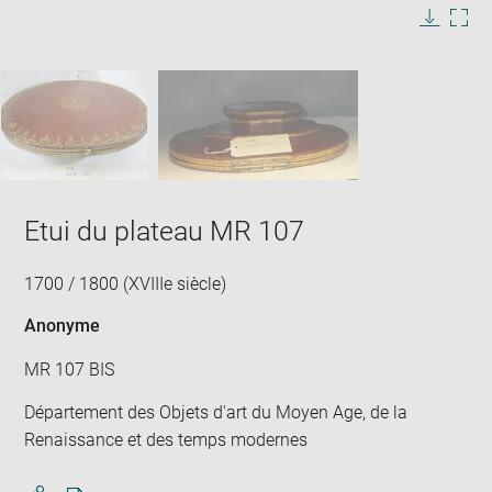
in
Image
Downlo
Enla
new
caption:
image
ima
window
SKIP IMAGE CAROUSEL
in
new
win
Etui du plateau MR 107
1700 / 1800 (XVIIIe siècle)
Anonyme
MR 107 BIS
Département des Objets d'art du Moyen Age, de la
Renaissance et des temps modernes