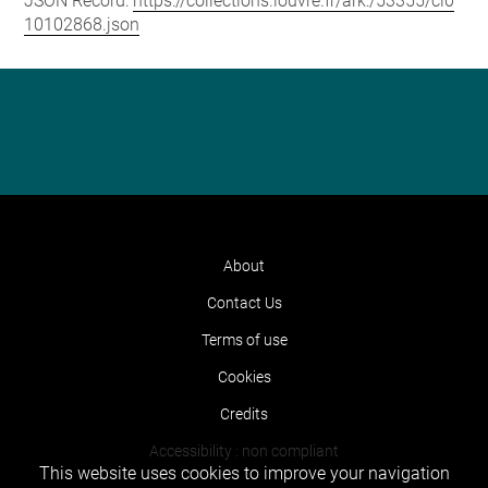
JSON Record:
https://collections.louvre.fr/ark:/53355/cl0
10102868.json
About
Contact Us
Terms of use
Cookies
Credits
Accessibility : non compliant
This website uses cookies to improve your navigation