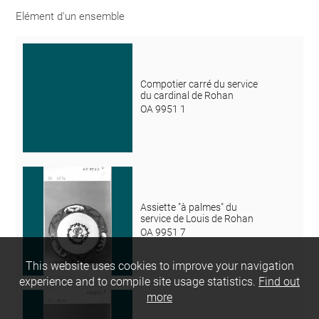
Elément d'un ensemble
Compotier carré du service
du cardinal de Rohan
OA 9951 1
Assiette "à palmes" du
service de Louis de Rohan
OA 9951 7
This website uses cookies to improve your navigation
experience and to compile site usage statistics.
Find out
more