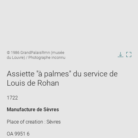
Enlarge
Image
© 1986 GrandPalaisRmn (musée
image
caption:
du Louvre) / Photographe inconnu
in
Downlo
Enla
new
image
ima
window
Assiette "à palmes" du service de
in
new
Louis de Rohan
win
1722
Manufacture de Sèvres
Place of creation : Sèvres
OA 9951 6