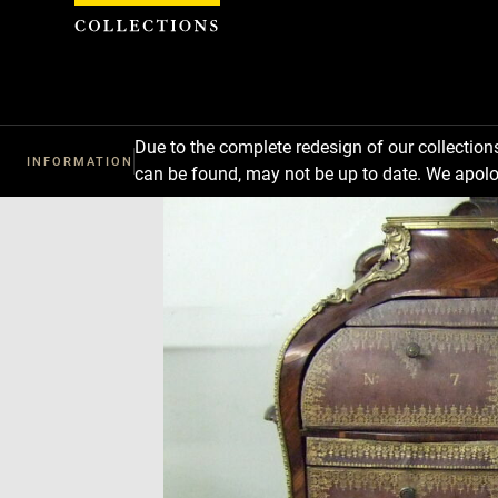
Cookies management panel
Due to the complete redesign of our collectio
INFORMATION
can be found, may not be up to date. We apolo
Download
Next
Previous