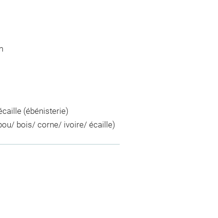
m
caille (ébénisterie)
u/ bois/ corne/ ivoire/ écaille)