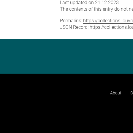
Last updated on 21.12.2023
The contents of this entry do not ne
Permalink:
https://collections.lou
JSON Record:
https://collections.
About
C