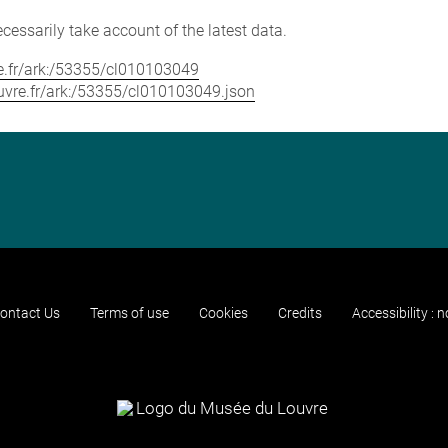
cessarily take account of the latest data.
vre.fr/ark:/53355/cl010103049
louvre.fr/ark:/53355/cl010103049.json
ontact Us
Terms of use
Cookies
Credits
Accessibility : 