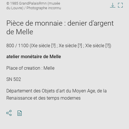
Image
© 1985 GrandPalaisRmn (musée
image
caption:
du Louvre) / Photographe inconnu
in
Downlo
Enla
new
image
ima
window
Pièce de monnaie : denier d'argent
in
new
de Melle
win
800 / 1100 (IXe siècle [?] ; Xe siècle [?] ; XIe siècle [?])
atelier monétaire de Melle
Place of creation : Melle
SN 502
Département des Objets d'art du Moyen Age, de la
Renaissance et des temps modernes
Download
Share
pdf