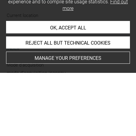
experience and to compile site usage statistics.
Find out
more
Current location
non exposé
OK, ACCEPT ALL
REJECT ALL BUT TECHNICAL COOKIES
INDEX
MANAGE YOUR PREFERENCES
Mode d'acquisition
mode d'acquisition inconnu
Period
dynastie des Carolingiens (752-987)
-
roman
Places
Melle
Type
monnaie