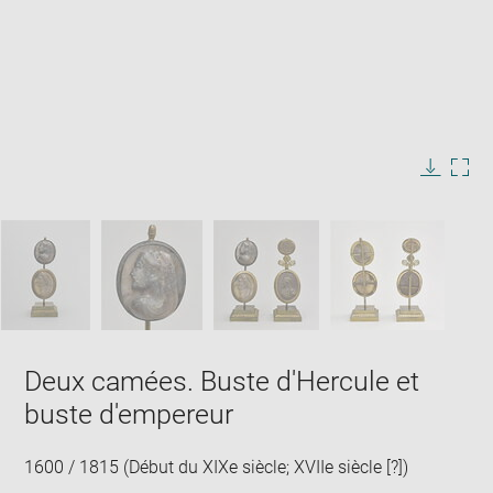
image
in
new
window
Enlarge
image
in
Image
Downlo
Enla
new
caption:
image
ima
window
SKIP IMAGE CAROUSEL
in
new
win
Deux camées. Buste d'Hercule et
buste d'empereur
1600 / 1815 (Début du XIXe siècle; XVIIe siècle [?])