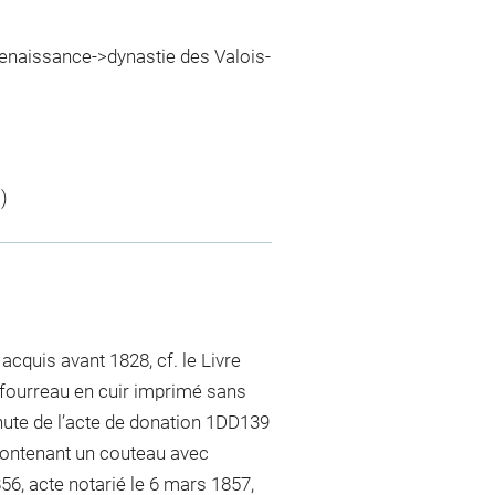
Renaissance->dynastie des Valois-
)
cquis avant 1828, cf. le Livre
 fourreau en cuir imprimé sans
inute de l’acte de donation 1DD139
é contenant un couteau avec
56, acte notarié le 6 mars 1857,