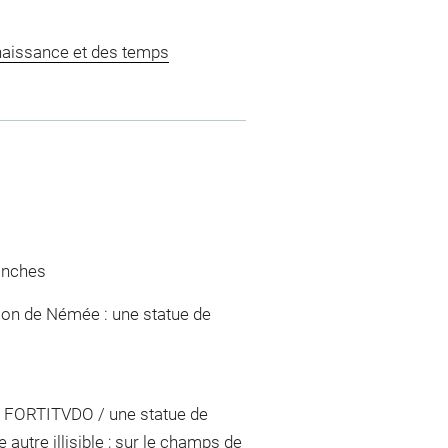
naissance et des temps
anches
 lion de Némée : une statue de
ion FORTITVDO / une statue de
e autre illisible ; sur le champs de