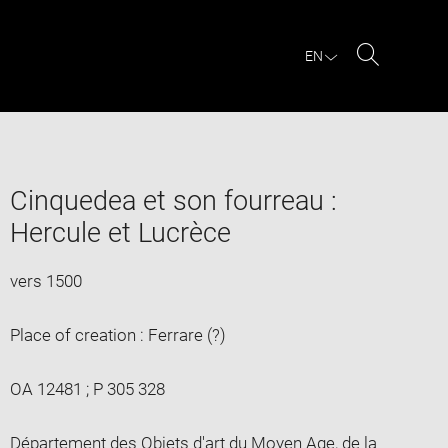
EN
Search
Cinquedea et son fourreau :
Hercule et Lucrèce
vers 1500
Place of creation : Ferrare (?)
OA 12481 ; P 305 328
Département des Objets d'art du Moyen Age, de la