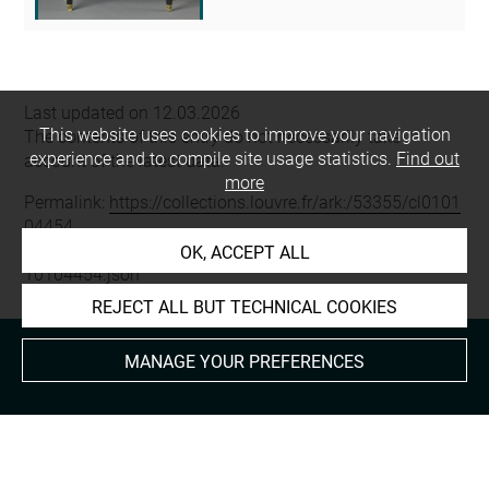
Last updated on 12.03.2026
This website uses cookies to improve your navigation
The contents of this entry do not necessarily take
experience and to compile site usage statistics.
Find out
account of the latest data.
more
Permalink:
https://collections.louvre.fr/ark:/53355/cl0101
04454
JSON Record:
https://collections.louvre.fr/ark:/53355/cl0
OK, ACCEPT ALL
10104454.json
REJECT ALL BUT TECHNICAL COOKIES
MANAGE YOUR PREFERENCES