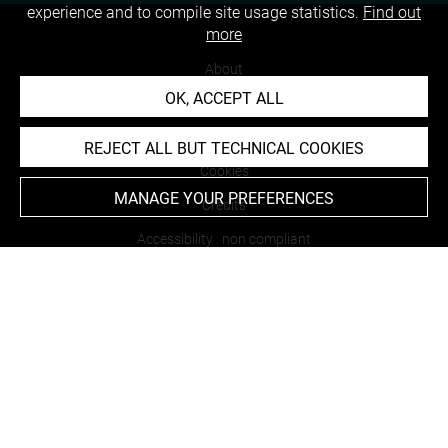
experience and to compile site usage statistics.
Find out
more
About
OK, ACCEPT ALL
Contact Us
Terms of use
REJECT ALL BUT TECHNICAL COOKIES
Cookies
MANAGE YOUR PREFERENCES
Credits
Accessibility : non compliant