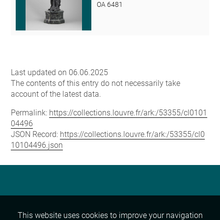
OA 6481
Last updated on 06.06.2025
The contents of this entry do not necessarily take
account of the latest data.
Permalink:
https://collections.louvre.fr/ark:/53355/cl0101
04496
JSON Record:
https://collections.louvre.fr/ark:/53355/cl0
10104496.json
This website uses cookies to improve your navigation