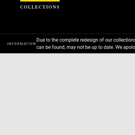
Cookies management panel
Due to the complete redesign of our collectio
INFORMATION
can be found, may not be up to date. We apolo
Download
Next
Previous