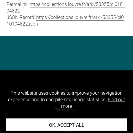
Permalink:
https://collections.louvre.fr/ark:/53355/cl0101
04822
JSON Record:
https://collections.louvre.fr/ark:/53355/cl0
10104822.json
About
This website uses cookies to improve your navigation
experience and to compile site usage statistics.
Find out
Contact Us
more
Terms of use
Cookies
OK, ACCEPT ALL
Credits