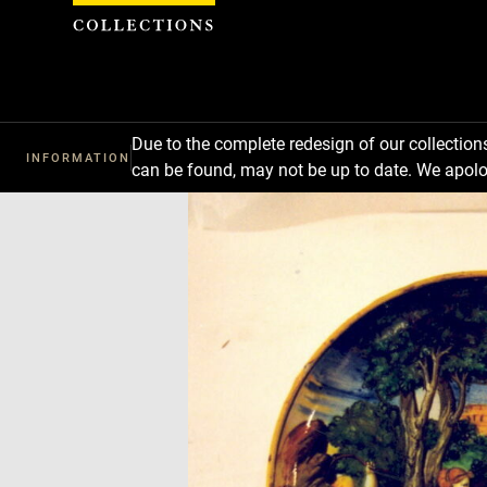
Cookies management panel
Due to the complete redesign of our collectio
INFORMATION
can be found, may not be up to date. We apolo
Download
Next
Previous