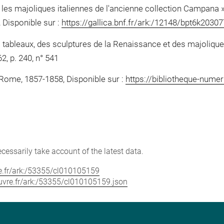
 les majoliques italiennes de l'ancienne collection Campana 
, Disponible sur :
https://gallica.bnf.fr/ark:/12148/bpt6k2030
tableaux, des sculptures de la Renaissance et des majolique
62, p. 240, n° 541
ome, 1857-1858, Disponible sur :
https://bibliotheque-numer
cessarily take account of the latest data.
vre.fr/ark:/53355/cl010105159
louvre.fr/ark:/53355/cl010105159.json