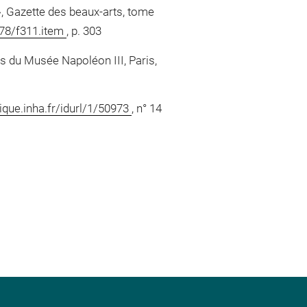
», Gazette des beaux-arts, tome
778/f311.item
, p. 303
s du Musée Napoléon III, Paris,
ique.inha.fr/idurl/1/50973
, n° 14