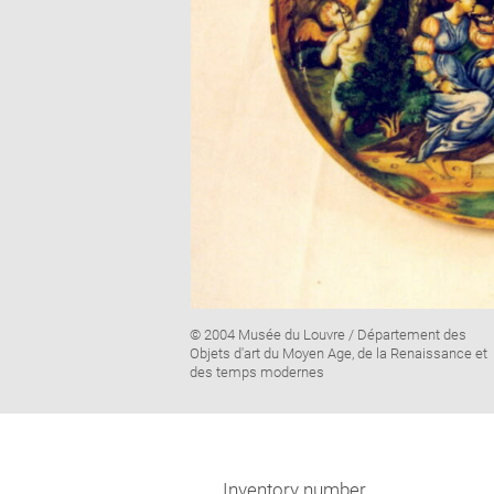
Image
© 2004 Musée du Louvre / Département des
caption:
Objets d'art du Moyen Age, de la Renaissance et
des temps modernes
Inventory number