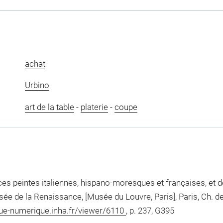
achat
Urbino
art de la table
-
platerie
-
coupe
es peintes italiennes, hispano-moresques et françaises, et de
ée de la Renaissance, [Musée du Louvre, Paris], Paris, Ch. d
eque-numerique.inha.fr/viewer/6110
, p. 237, G395