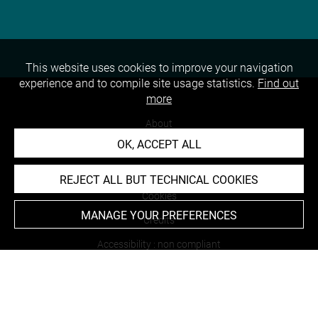
This website uses cookies to improve your navigation
experience and to compile site usage statistics.
Find out
more
About
OK, ACCEPT ALL
Contact Us
Terms of use
REJECT ALL BUT TECHNICAL COOKIES
Cookies
MANAGE YOUR PREFERENCES
Credits
Accessibility : non compliant