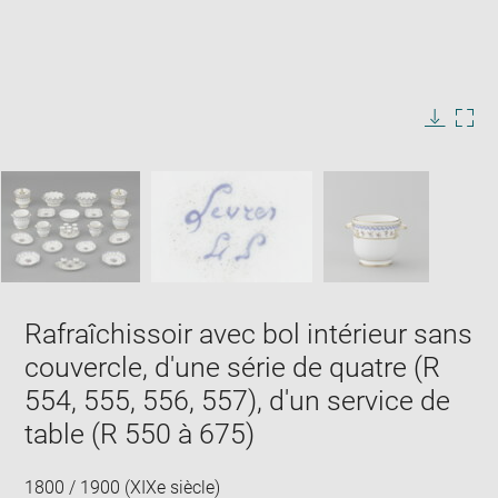
Enlarge
image
in
Image
Downlo
Enla
new
caption:
image
ima
window
SKIP IMAGE CAROUSEL
in
new
win
Rafraîchissoir avec bol intérieur sans
couvercle, d'une série de quatre (R
554, 555, 556, 557), d'un service de
table (R 550 à 675)
1800 / 1900 (XIXe siècle)