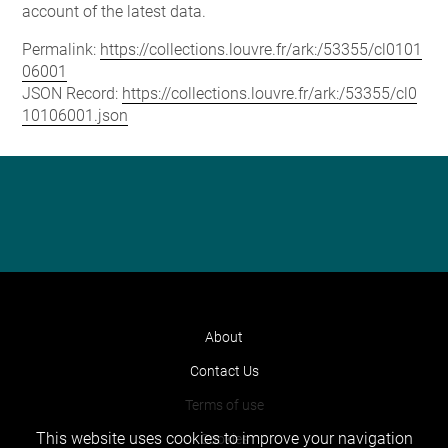
account of the latest data.
Permalink:
https://collections.louvre.fr/ark:/53355/cl0101
06001
JSON Record:
https://collections.louvre.fr/ark:/53355/cl0
10106001.json
About
Contact Us
Terms of use
This website uses cookies to improve your navigation
Cookies