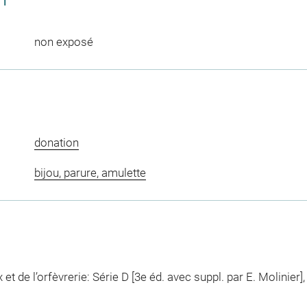
CT
non exposé
donation
bijou, parure, amulette
t de l’orfèvrerie: Série D [3e éd. avec suppl. par E. Molinier]