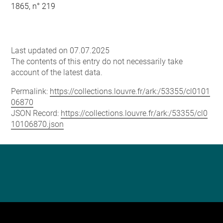
1865, n° 219
Last updated on 07.07.2025
The contents of this entry do not necessarily take
account of the latest data.
Permalink:
https://collections.louvre.fr/ark:/53355/cl0101
06870
JSON Record:
https://collections.louvre.fr/ark:/53355/cl0
10106870.json