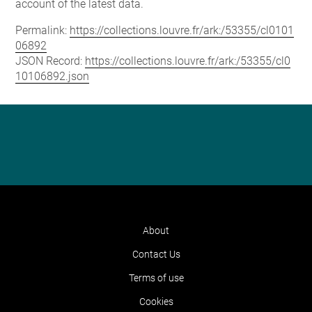
account of the latest data.
Permalink:
https://collections.louvre.fr/ark:/53355/cl0101
06892
JSON Record:
https://collections.louvre.fr/ark:/53355/cl0
10106892.json
About
Contact Us
Terms of use
Cookies