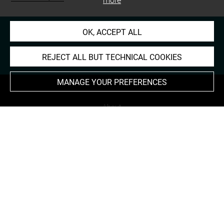
more
OK, ACCEPT ALL
REJECT ALL BUT TECHNICAL COOKIES
MANAGE YOUR PREFERENCES
About
Contact Us
Terms of use
Cookies
Credits
Accessibility : non compliant