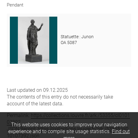
Pendant
Statuette : Junon
OA 5087
Last updated on 09.12.2025
The contents of this entry do not necessarily take
account of the latest data.
Permalink:
https://collections.louvre.fr/ark:/53355/cl0101
07392
This website uses cookies to improve your navigation
JSON Record:
https://collections.louvre.fr/ark:/53355/cl0
experience and to compile site usage statistics.
Find out
10107392.json