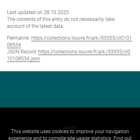
Last updated on 28.10.2025
The contents of this entry do not necessarily take
account of the latest data.
Permalink:
https://collections.louvre.fr/ark:/53355/cl0101
08534
JSON Record:
https://collections.louvre.fr/ark:/53355/cl0
10108534.json
About
This website uses cookies to improve your navigation
experience and to compile site usage statistics.
Find out
Contact Us