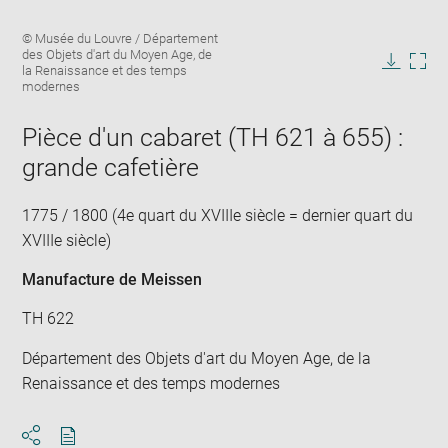
Enlarge
Image
© Musée du Louvre / Département
image
caption:
des Objets d'art du Moyen Age, de
in
la Renaissance et des temps
Downlo
Enla
new
modernes
image
ima
window
in
Pièce d'un cabaret (TH 621 à 655) :
new
win
grande cafetière
1775 / 1800 (4e quart du XVIIIe siècle = dernier quart du
XVIIIe siècle)
Manufacture de Meissen
TH 622
Département des Objets d'art du Moyen Age, de la
Renaissance et des temps modernes