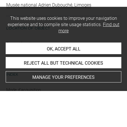
Musée national Adrien Dubouché, Limoges
This website uses cookies to improve your navigation
experience and to compile site usage statistics.
Find out
LOCATION OF OBJECT
more
Current location
OK, ACCEPT ALL
Limoges (France), Musée national Adrien Dubouché
REJECT ALL BUT TECHNICAL COOKIES
INDEX
MANAGE YOUR PREFERENCES
Mode d'acquisition
legs sous réserve d'usufruit
Type
art de la table
-
cafetière