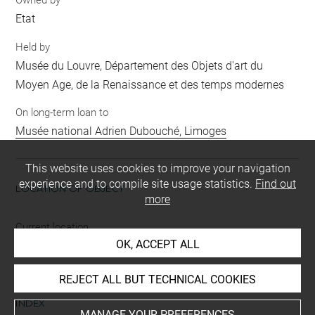
Owned by
Etat
Held by
Musée du Louvre, Département des Objets d'art du
Moyen Age, de la Renaissance et des temps modernes
On long-term loan to
Musée national Adrien Dubouché, Limoges
This website uses cookies to improve your navigation
experience and to compile site usage statistics.
Find out
LOCATION OF OBJECT
more
Current location
OK, ACCEPT ALL
Limoges (France), Musée national Adrien Dubouché
REJECT ALL BUT TECHNICAL COOKIES
INDEX
MANAGE YOUR PREFERENCES