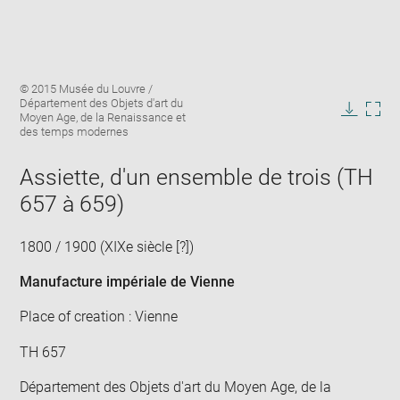
Enlarge
Image
© 2015 Musée du Louvre /
image
caption:
Département des Objets d'art du
in
Moyen Age, de la Renaissance et
Downlo
Enla
new
des temps modernes
image
ima
window
in
Assiette, d'un ensemble de trois (TH
new
win
657 à 659)
1800 / 1900 (XIXe siècle [?])
Manufacture impériale de Vienne
Place of creation : Vienne
TH 657
Département des Objets d'art du Moyen Age, de la